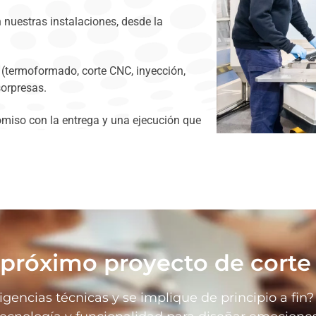
nuestras instalaciones, desde la
termoformado, corte CNC, inyección,
sorpresas.
omiso con la entrega y una ejecución que
próximo proyecto de corte d
igencias técnicas y se implique de principio a f