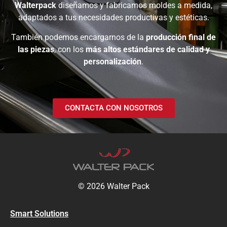
Walterpack
diseñamos y fabricamos moldes a medida,
adaptados a tus necesidades productivas y estéticas.
También podemos encargarnos de la
producción final de
las piezas
, con los
más altos estándares de calidad y
personalización
.
CONTACTA CON NOSOTROS
© 2026 Walter Pack
Smart Solutions