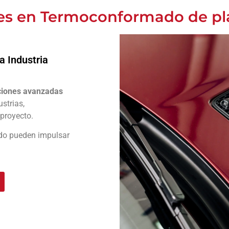
es en Termoconformado de pl
a Industria
ciones avanzadas
strias,
 proyecto.
do pueden impulsar