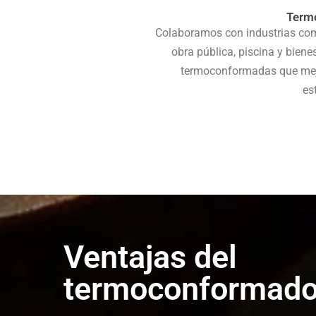
Termo
Colaboramos con industrias como 
obra pública, piscina y bien
termoconformadas que mejo
es
Ventajas del
termoconformad