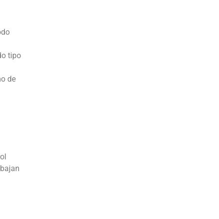
odo
o tipo
mo de
ol
abajan