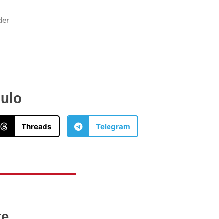
der
culo
Threads
Telegram
te