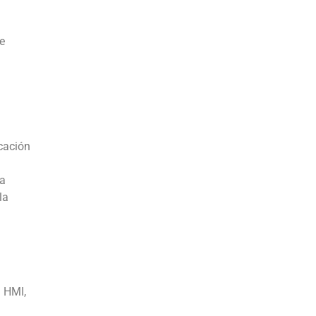
e
icación
la
la
l HMI,